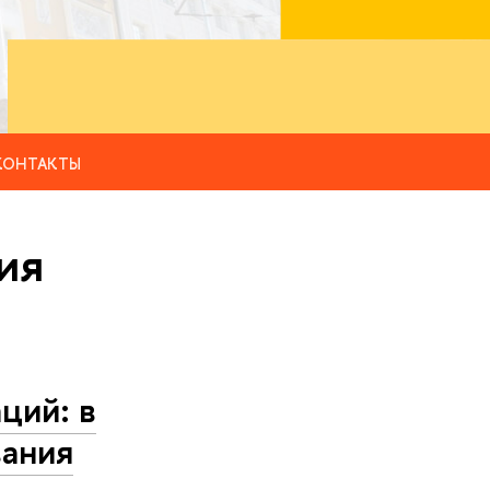
КОНТАКТЫ
ия
ций: в
ания