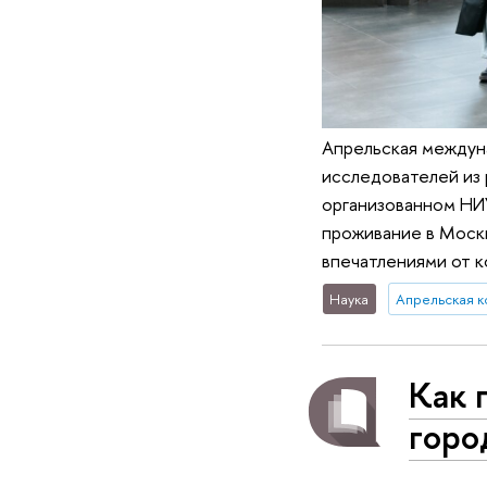
Апрельская междун
исследователей из 
организованном НИУ
проживание в Москв
впечатлениями от 
Наука
Апрельская 
Как 
горо