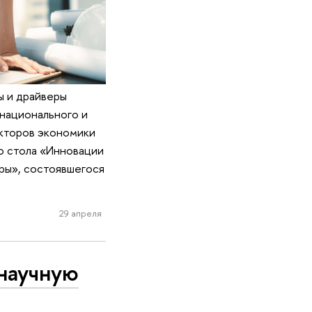
ы и драйверы
 национального и
кторов экономики
о стола «Инновации
ры», состоявшегося
29 апреля
научную