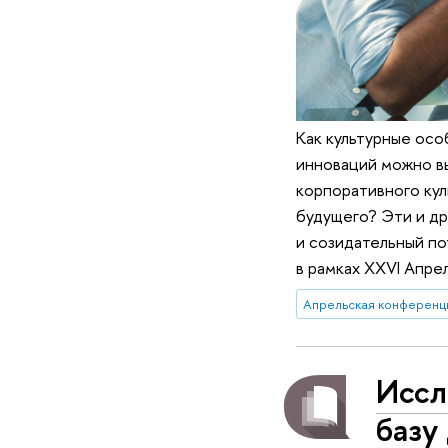
Как культурные ос
инноваций можно вы
корпоративного ку
будущего? Эти и др
и созидательный по
в рамках XXVI Апр
Апрельская конференц
Иссл
базу