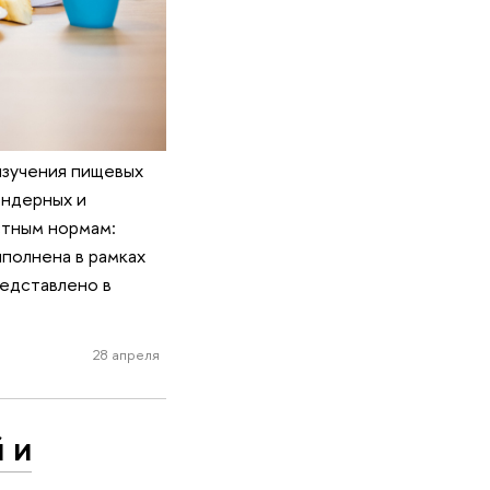
изучения пищевых
ендерных и
стным нормам:
полнена в рамках
едставлено в
28 апреля
 и