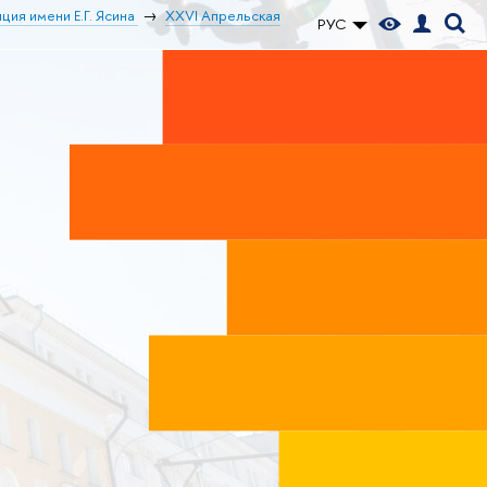
ия имени Е.Г. Ясина
XXVI Апрельская
РУС