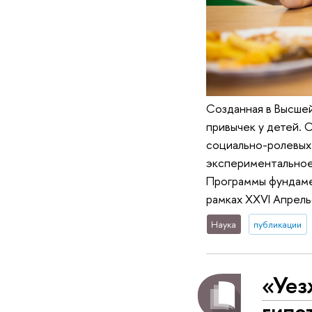
Созданная в Высшей
привычек у детей. 
социально-ролевых
экспериментальное 
Программы фундаме
рамках XXVI Апрел
Наука
публикации
«Уез
гипо