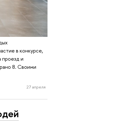
дых
астие в конкурсе,
 проезд и
брано 8. Своими
27 апреля
юдей