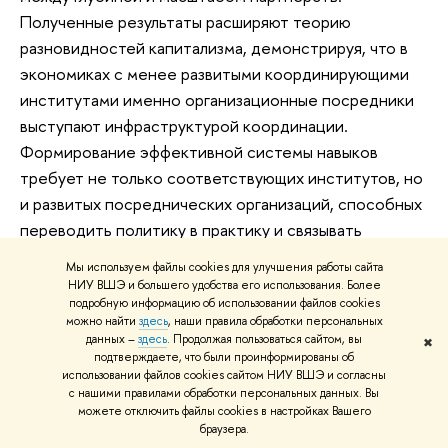
Полученные результаты расширяют теорию
разновидностей капитализма, демонстрируя, что в
экономиках с менее развитыми координирующими
институтами именно организационные посредники
выступают инфраструктурой координации.
Формирование эффективной системы навыков
требует не только соответствующих институтов, но
и развитых посреднических организаций, способных
переводить политику в практику и связывать
различные группы участников.
Мы используем файлы cookies для улучшения работы сайта
НИУ ВШЭ и большего удобства его использования. Более
Дата и время презентации доклада:
14 апреля 2026
подробную информацию об использовании файлов cookies
г. в 16:30 (мск)
можно найти
здесь
, наши правила обработки персональных
данных –
здесь
. Продолжая пользоваться сайтом, вы
✖
подтверждаете, что были проинформированы об
Формат презентации:
Смешанный
использовании файлов cookies сайтом НИУ ВШЭ и согласны
Запись доступна по
ссылке
с нашими правилами обработки персональных данных. Вы
можете отключить файлы cookies в настройках Вашего
браузера.