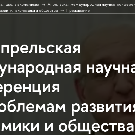
ая школа экономики»
Апрельская международная научная конференц
азвития экономики и общества
Проживание
прельская
ународная научн
еренция
облемам развити
мики и общества