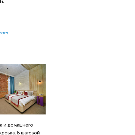
i.
.com
.
на и домашнего
кровка. В шаговой