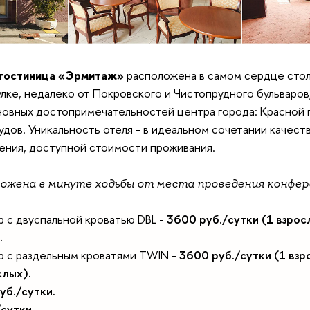
гостиница «Эрмитаж»
расположена в самом сердце стол
ке, недалеко от Покровского и Чистопрудного бульваров,
новных достопримечательностей центра города: Красной 
удов. Уникальность отеля - в идеальном сочетании качест
ения, доступной стоимости проживания.
ожена в минуте ходьбы от места проведения конфе
 с двуспальной кроватью DBL -
3
600 руб./сутки (1 в
зрос
.
 с раздельным кроватями TWIN -
3600 руб./сутки (1 взр
слых).
уб./сутки.
/сутки.