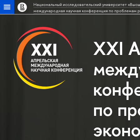
Национальный исследовательский университет «Высш
международная научная конференция по проблемам р
XXI А
межд
конф
по пр
эконо