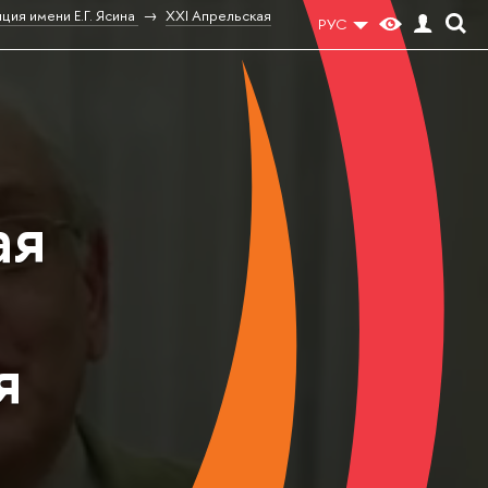
ия имени Е.Г. Ясина
XXI Апрельская
РУС
ая
я