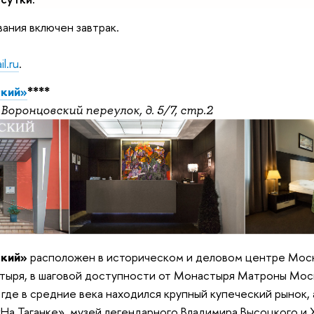
ания включен завтрак.
l.ru
.
ский»
****
Воронцовский переулок, д. 5/7, стр.2
ский»
расположен в историческом и деловом центре Моск
тыря, в шаговой доступности от Монастыря Матроны Мос
 где в средние века находился крупный купеческий рынок, 
На Таганке», музей легендарного Владимира Высоцкого и 