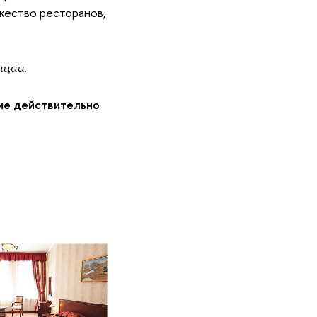
жество ресторанов,
нции.
ие действительно