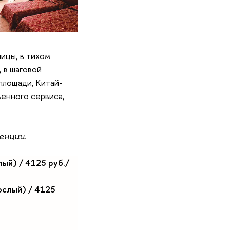
ицы, в тихом
 в шаговой
площади, Китай-
венного сервиса,
ренции.
лый)
/ 4125 руб./
ослый) / 4125