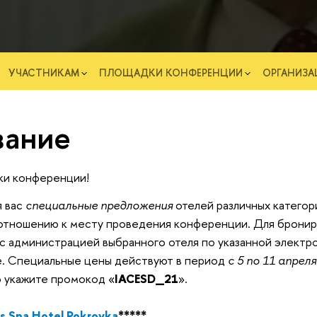
УЧАСТНИКАМ
ПЛОЩАДКИ КОНФЕРЕНЦИИ
ОРГАНИЗ
ание
ки конференции!
я вас
специальные предложения
отелей различных категор
отношению к месту проведения конференции. Для бронир
с администрацией выбранного отеля по указанной электр
е. Специальные цены действуют в период
с 5 по 11 апрел
о укажите промокод «
IACESD_21
».
s Spa Hotel Pokrovka
*****