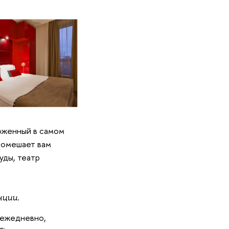
оженный в самом
 помешает вам
уды, театр
нции.
 ежедневно,