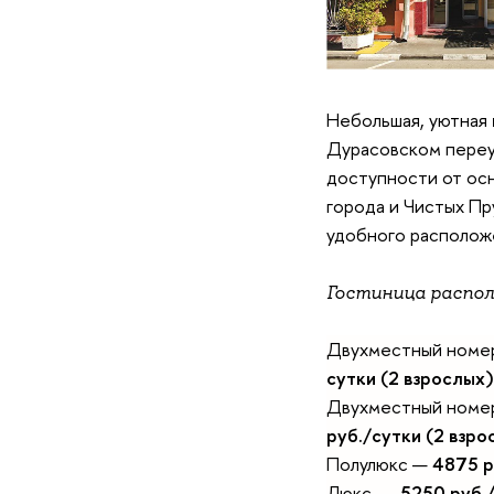
Небольшая, уютная
Дурасовском переул
доступности от ос
города и Чистых Пр
удобного располож
Гостиница распол
Двухместный номер
сутки (2 взрослых)
Двухместный номер
руб./сутки (2 взро
Полулюкс —
4875 р
Люкс —
5250 руб.