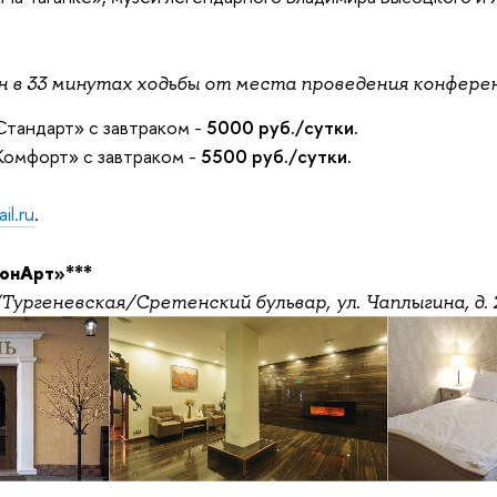
 в 33 минутах ходьбы от места проведения конфере
тандарт» с завтраком -
5000 руб./сутки.
Комфорт» с завтраком -
5500 руб./сутки.
l.ru
.
онАрт
»
***
Тургеневская/Сретенский бульвар,
ул. Чаплыгина, д. 