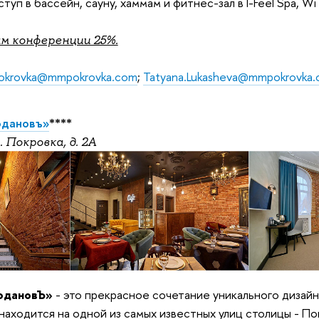
уп в бассейн, сауну, хаммам и фитнес-зал в I-Feel Spa, Wi F
м конференции 25%.
.pokrovka@mmpokrovka.com
;
Tatyana.Lukasheva@mmpokrovka
одановъ»
****
. Покровка, д. 2А
одановЪ»
- это прекрасное сочетание уникального дизай
 находится на одной из самых известных улиц столицы - По