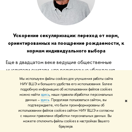
Ускорение секуляризации: переход от норм,
ориентированных на поощрение рождаемости, к
нормам индивидуального выбора
Еще в двадцатом веке ведущие общественные
мыслители считали, что религиозные убеждения
будут терять силу по мере распространения научных
Мы используем файлы cookies для улучшения работы сайта
НИУ ВШЭ и большего удобства его использования. Более
знаний и рациональности по всему миру. Рост
подробную информацию об использовании файлов cookies
фундаменталистских движений во многих странах и
можно найти
здесь
, наши правила обработки персональных
возрождение религиозности в большинстве бывших
данных –
здесь
. Продолжая пользоваться сайтом, вы
✖
подтверждаете, что были проинформированы об
коммунистических стран продемонстрировали, что
использовании файлов cookies сайтом НИУ ВШЭ и согласны
религия не исчезает, и даже возникают призывы к
с нашими правилами обработки персональных данных. Вы
можете отключить файлы cookies в настройках Вашего
«глобальному возрождению религии». Самый
браузера.
весомый из недавних вызовов тезису секуляризации,