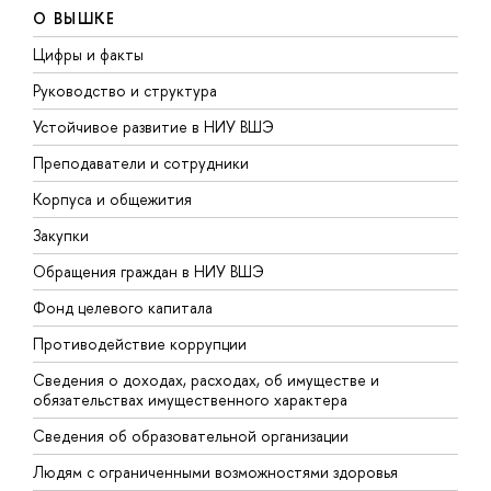
О ВЫШКЕ
Цифры и факты
Л
Руководство и структура
Д
Устойчивое развитие в НИУ ВШЭ
О
Преподаватели и сотрудники
П
Корпуса и общежития
В
Закупки
П
Обращения граждан в НИУ ВШЭ
А
Фонд целевого капитала
Д
Противодействие коррупции
Ц
Сведения о доходах, расходах, об имуществе и
Б
обязательствах имущественного характера
О
Сведения об образовательной организации
О
Людям с ограниченными возможностями здоровья